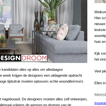
Welkom
Hier sc
nieuwe 
leukste 
woontip
huis en
Kijk ro
het inri
 kandidaten alles op alles om alledaagse
Veel ple
e week krijgen de designers een uitdagende opdracht
oge tijdsdruk moeten oplossen; echte woondilemma’s
Ellen i
Meest
act nagebouwd. De designers moeten alles zelf ontwerpen,
Inspirat
t allemaal volgens de wensen en dromen van de