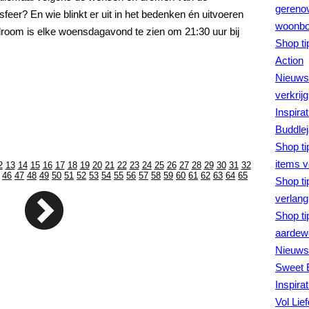
gerenov
sfeer? En wie blinkt er uit in het bedenken én uitvoeren
woonboe
droom is elke woensdagavond te zien om 21:30 uur bij
Shop ti
Action
Nieuws 
verkrij
Inspira
Buddlej
Shop ti
items v
2
13
14
15
16
17
18
19
20
21
22
23
24
25
26
27
28
29
30
31
32
46
47
48
49
50
51
52
53
54
55
56
57
58
59
60
61
62
63
64
65
Shop ti
verlangl
Shop ti
aardew
Nieuws 
Sweet 
Inspira
Vol Lie