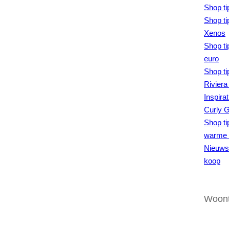
Shop ti
Shop ti
Xenos
Shop ti
euro
Shop ti
Riviera
Inspira
Curly 
Shop ti
warme 
Nieuws 
koop
Woont