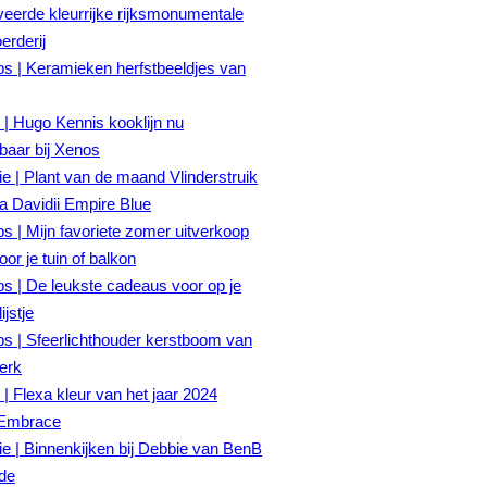
eerde kleurrijke rijksmonumentale
rderij
ps | Keramieken herfstbeeldjes van
| Hugo Kennis kooklijn nu
gbaar bij Xenos
tie | Plant van de maand Vlinderstruik
a Davidii Empire Blue
ps | Mijn favoriete zomer uitverkoop
oor je tuin of balkon
ps | De leukste cadeaus voor op je
ijstje
ps | Sfeerlichthouder kerstboom van
erk
| Flexa kleur van het jaar 2024
Embrace
tie | Binnenkijken bij Debbie van BenB
fde