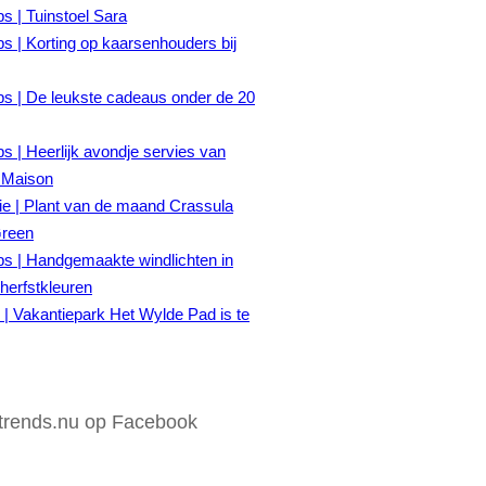
ps | Tuinstoel Sara
ps | Korting op kaarsenhouders bij
ps | De leukste cadeaus onder de 20
ps | Heerlijk avondje servies van
 Maison
tie | Plant van de maand Crassula
Green
ps | Handgemaakte windlichten in
herfstkleuren
| Vakantiepark Het Wylde Pad is te
rends.nu op Facebook