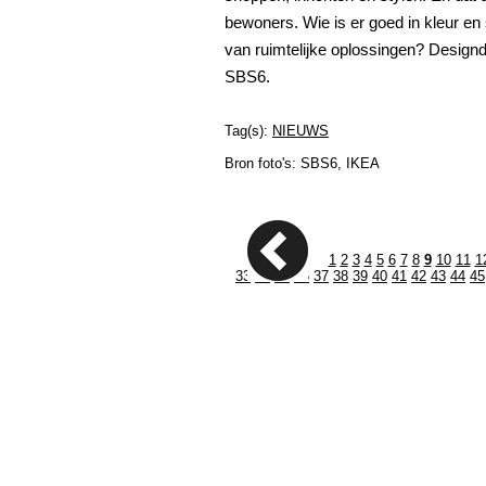
bewoners. Wie is er goed in kleur en 
van ruimtelijke oplossingen? Design
SBS6.
Tag(s):
NIEUWS
Bron foto's: SBS6, IKEA
1
2
3
4
5
6
7
8
9
10
11
1
33
34
35
36
37
38
39
40
41
42
43
44
45