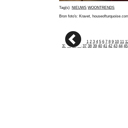
Tag(s):
NIEUWS
WOONTRENDS
Bron foto's: Kravet, houseofturquoise.co
1
2
3
4
5
6
7
8
9
10
11
1
33
34
35
36
37
38
39
40
41
42
43
44
45