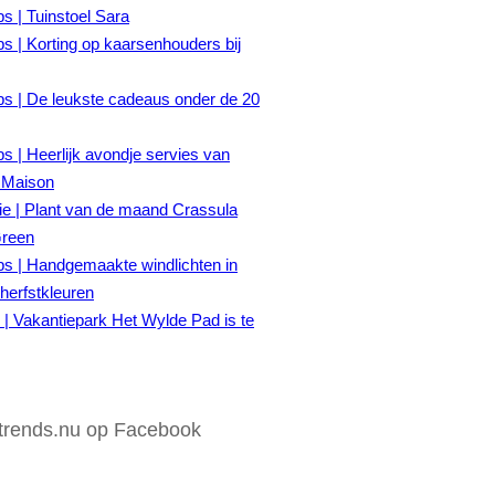
ps | Tuinstoel Sara
ps | Korting op kaarsenhouders bij
ps | De leukste cadeaus onder de 20
ps | Heerlijk avondje servies van
 Maison
tie | Plant van de maand Crassula
Green
ps | Handgemaakte windlichten in
herfstkleuren
| Vakantiepark Het Wylde Pad is te
rends.nu op Facebook