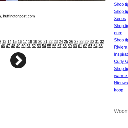
Shop ti
Shop ti
m, huffingtonpost.com
Xenos
Shop ti
euro
Shop ti
2
13
14
15
16
17
18
19
20
21
22
23
24
25
26
27
28
29
30
31
32
46
47
48
49
50
51
52
53
54
55
56
57
58
59
60
61
62
63
64
65
Riviera
Inspira
Curly 
Shop ti
warme 
Nieuws 
koop
Woont