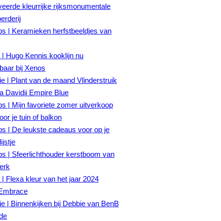
eerde kleurrijke rijksmonumentale
rderij
ps | Keramieken herfstbeeldjes van
| Hugo Kennis kooklijn nu
gbaar bij Xenos
tie | Plant van de maand Vlinderstruik
a Davidii Empire Blue
ps | Mijn favoriete zomer uitverkoop
oor je tuin of balkon
ps | De leukste cadeaus voor op je
ijstje
ps | Sfeerlichthouder kerstboom van
erk
| Flexa kleur van het jaar 2024
Embrace
tie | Binnenkijken bij Debbie van BenB
fde