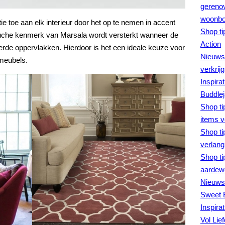
gerenov
woonboe
ntie toe aan elk interieur door het op te nemen in accent
Shop ti
luche kenmerk van Marsala wordt versterkt wanneer de
Action
erde oppervlakken. Hierdoor is het een ideale keuze voor
Nieuws 
meubels.
verkrij
Inspira
Buddlej
Shop ti
items v
Shop ti
verlangl
Shop ti
aardew
Nieuws 
Sweet 
Inspira
Vol Lie