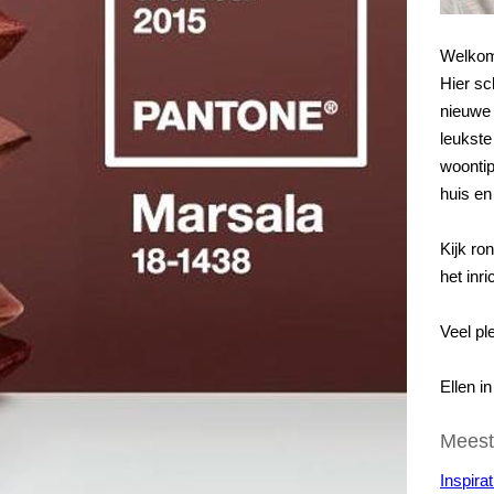
Welkom
Hier sc
nieuwe 
leukste 
woontip
huis en
Kijk ro
het inri
Veel ple
Ellen i
Meest
Inspirat